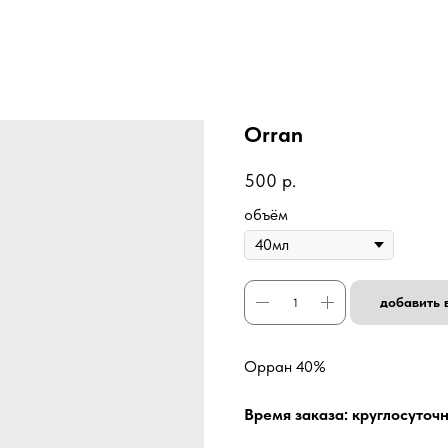
Orran
500
р.
объём
добавить 
Орран 40%
Время заказа: круглосуточ