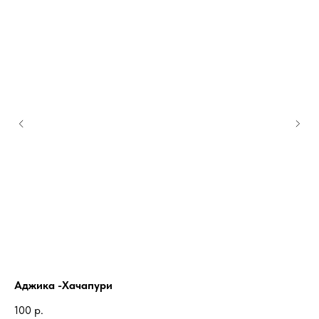
Аджика -Хачапури
Со
100
р.
10